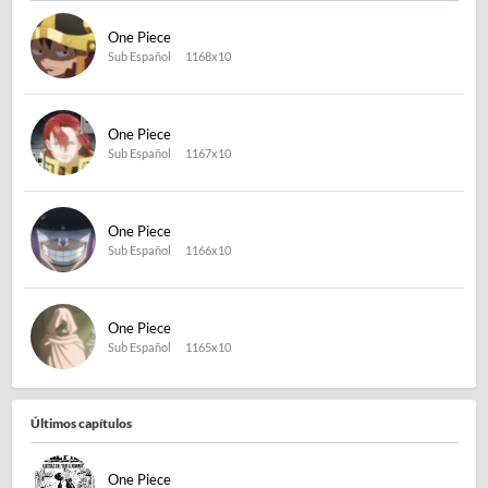
One Piece
Sub Español
1168x10
One Piece
Sub Español
1167x10
One Piece
Sub Español
1166x10
One Piece
Sub Español
1165x10
Últimos capítulos
One Piece