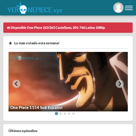
Disponible One Piece 263/263 Castellano, 001-746 Latino 1080p.
Lo más votado esta semana!
One Piece 1154 Sub Español
One
Últimos episodios