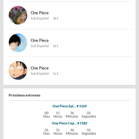
One Piece
Sub Español
3x1
One Piece
Sub Español
2x1
One Piece
Sub Español
1x1
Próximos estrenos
One Piece Epi... # 1169
00
11
36
02
Días
Horas
Minutos
Segundos
One Piece Cap... # 1182
01
11
36
02
Días
Horas
Minutos
Segundos