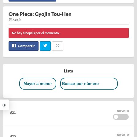
One Piece: Gyojin Tou-Hen
Sinopsis
No hay sinopsis por el momento...
Compartir
Lista
Mayor a menor
NO VISTO
#21
NO VISTO
#20