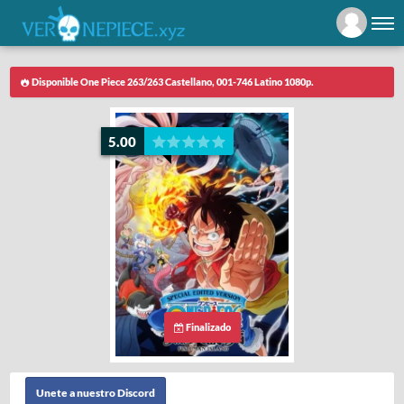
Disponible One Piece 263/263 Castellano, 001-746 Latino 1080p.
5.00
Finalizado
Unete a nuestro Discord