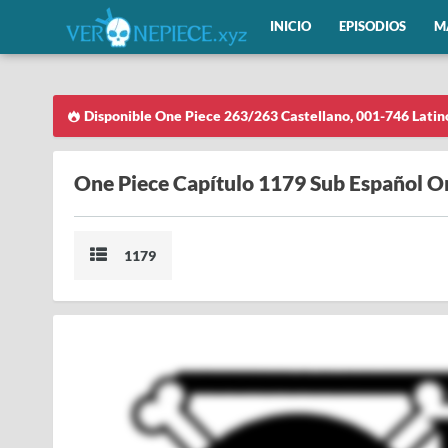
INICIO
EPISODIOS
M
Disponible One Piece 263/263 Castellano, 001-746 Latin
One Piece Capítulo 1179 Sub Español O
1179