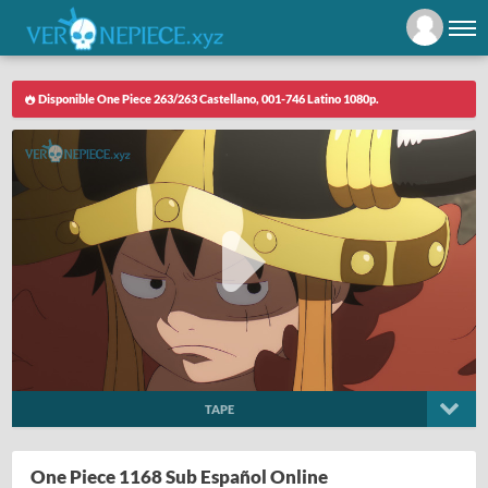
Disponible One Piece 263/263 Castellano, 001-746 Latino 1080p.
TAPE
One Piece 1168 Sub Español Online