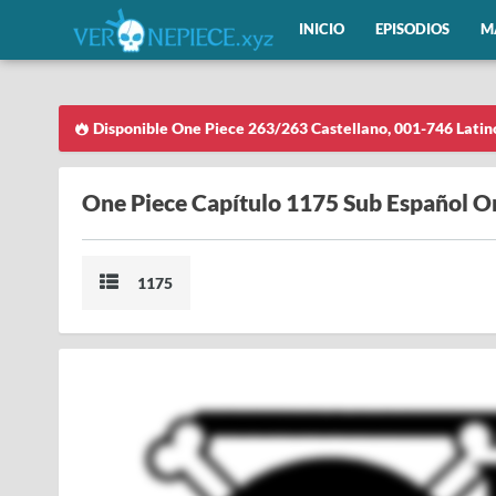
INICIO
EPISODIOS
M
Disponible One Piece 263/263 Castellano, 001-746 Latin
One Piece Capítulo 1175 Sub Español O
1175