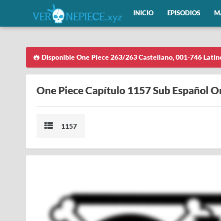
INICIO
EPISODIOS
M
Disponible One Piece 263/263 Castellano, 001-746 Latin
One Piece Capítulo 1157 Sub Español O
1157