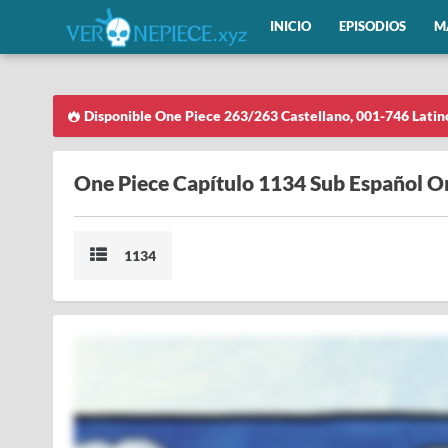
INICIO
EPISODIOS
M
Disponible One Piece 263/263 Castellano, 001-746 Latin
One Piece Capítulo 1134 Sub Español O
1134