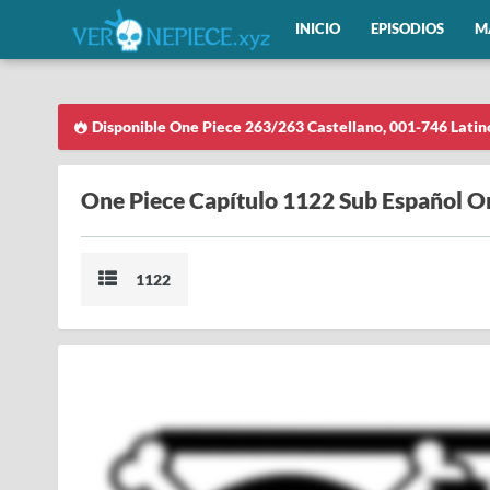
INICIO
EPISODIOS
M
Disponible One Piece 263/263 Castellano, 001-746 Latin
One Piece Capítulo 1122 Sub Español O
1122