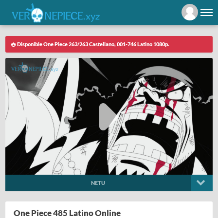
Disponible One Piece 263/263 Castellano, 001-746 Latino 1080p.
NETU
One Piece 485 Latino Online