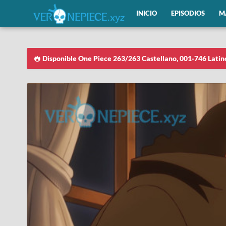
INICIO
EPISODIOS
M
Disponible One Piece 263/263 Castellano, 001-746 Latin