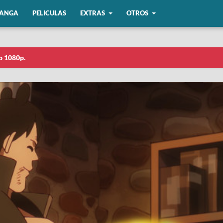
ANGA
PELICULAS
EXTRAS
OTROS
o 1080p.