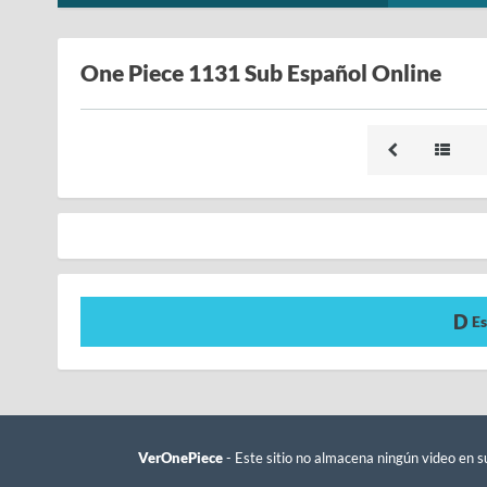
One Piece 1131 Sub Español Online
Es
VerOnePiece
- Este sitio no almacena ningún video en 