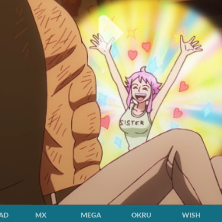
AD
MX
MEGA
OKRU
WISH