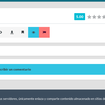
5.00
cribir un comentario
sus servidores, únicamente enlaza y comparte contenido almacenado en sitios d