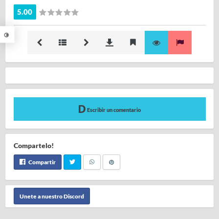
5.00
Escribir un comentario
Compartelo!
Compartir
Unete a nuestro Discord